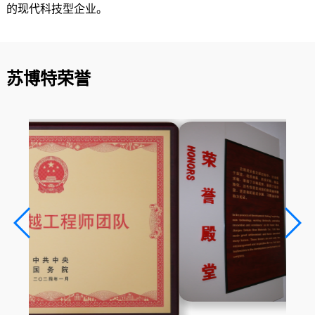
的现代科技型企业。
苏博特荣誉