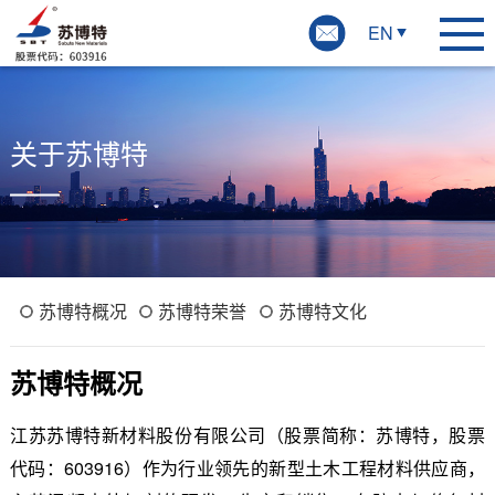
EN
关于苏博特
苏博特概况
苏博特荣誉
苏博特文化
苏博特概况
江苏苏博特新材料股份有限公司（股票简称：苏博特，股票
代码：603916）作为行业领先的新型土木工程材料供应商，