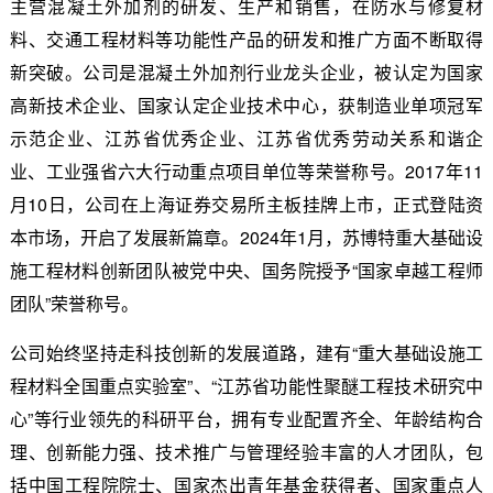
主营混凝土外加剂的研发、生产和销售，在防水与修复材
料、交通工程材料等功能性产品的研发和推广方面不断取得
新突破。公司是混凝土外加剂行业龙头企业，被认定为国家
高新技术企业、国家认定企业技术中心，获制造业单项冠军
示范企业、江苏省优秀企业、江苏省优秀劳动关系和谐企
业、工业强省六大行动重点项目单位等荣誉称号。2017年11
月10日，公司在上海证券交易所主板挂牌上市，正式登陆资
本市场，开启了发展新篇章。2024年1月，苏博特重大基础设
施工程材料创新团队被党中央、国务院授予“国家卓越工程师
团队”荣誉称号。
公司始终坚持走科技创新的发展道路，建有“重大基础设施工
程材料全国重点实验室”、“江苏省功能性聚醚工程技术研究中
心”等行业领先的科研平台，拥有专业配置齐全、年龄结构合
理、创新能力强、技术推广与管理经验丰富的人才团队，包
括中国工程院院士、国家杰出青年基金获得者、国家重点人