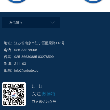
友情链接
地址：江苏省南京市江宁区醴泉路118号
电话：025-83278608
传真：025-86630885 83278599
邮编：211103
邮箱：info@sobute.com
扫一扫
关注
苏博特
官方微信公众号