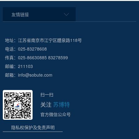
友情链接
地址：江苏省南京市江宁区醴泉路118号
电话：025-83278608
传真：025-86630885 83278599
邮编：211103
邮箱：info@sobute.com
扫一扫
关注
苏博特
官方微信公众号
隐私权保护及免责声明