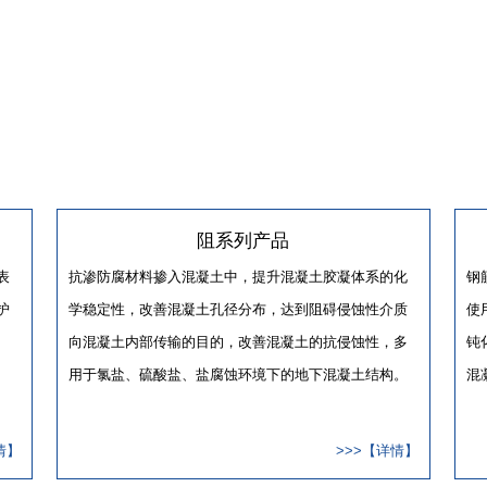
阻系列产品
表
抗渗防腐材料掺入混凝土中，提升混凝土胶凝体系的化
钢
护
学稳定性，改善混凝土孔径分布，达到阻碍侵蚀性介质
使
向混凝土内部传输的目的，改善混凝土的抗侵蚀性，多
钝
用于氯盐、硫酸盐、盐腐蚀环境下的地下混凝土结构。
混
情】
>>>【详情】