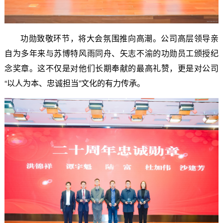
功勋致敬环节，将大会氛围推向高潮。公司高层领导亲
自为多年来与苏博特风雨同舟、矢志不渝的功勋员工颁授纪
念奖章。这不仅是对他们长期奉献的最高礼赞，更是对公司
“以人为本、忠诚担当”文化的有力传承。