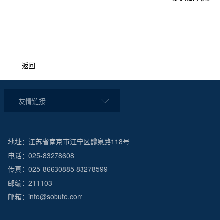
返回
友情链接
地址：江苏省南京市江宁区醴泉路118号
电话：025-83278608
传真：025-86630885 83278599
邮编：211103
邮箱：info@sobute.com