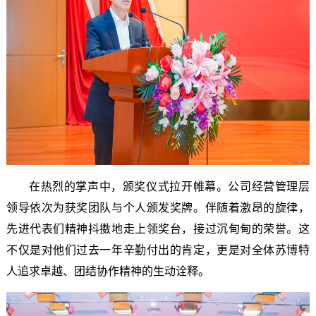
在热烈的掌声中，颁奖仪式拉开帷幕。公司经营管理层
领导依次为获奖团队与个人颁发奖牌。伴随着激昂的旋律，
先进代表们精神抖擞地走上领奖台，接过沉甸甸的荣誉。这
不仅是对他们过去一年辛勤付出的肯定，更是对全体苏博特
人追求卓越、团结协作精神的生动诠释。