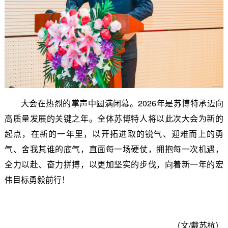
大会在热烈的掌声中圆满闭幕。2026年是苏博特承迈向
高质量发展的关键之年。全体苏博特人将以此次大会为新的
起点，在新的一年里，以开拓进取的锐气、迎难而上的勇
气、舍我其谁的底气，直面每一场硬仗，拥抱每一次机遇，
全力以赴、奋力拼搏，以更加坚实的步伐，向着新一年的宏
伟目标勇毅前行！
（文/戴苏杭）