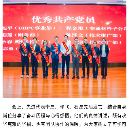
会上，先进代表李磊、郭飞、石磊先后发言，结合自身
岗位分享了奋斗历程与心得感悟。他们的真情讲述，既有攻
坚克难的坚韧，也有团队协作的温暖，为大家树立了可学可