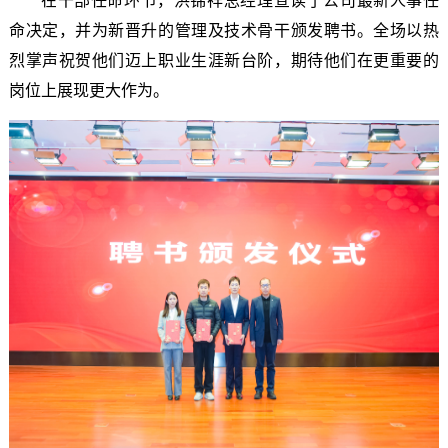
命决定，并为新晋升的管理及技术骨干颁发聘书。全场以热
烈掌声祝贺他们迈上职业生涯新台阶，期待他们在更重要的
岗位上展现更大作为。