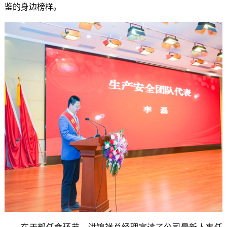
鉴的身边榜样。
在干部任命环节，洪锦祥总经理宣读了公司最新人事任