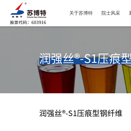
关于苏博特
院士风采
润强丝®-S1压痕
润强丝®-S1压痕型钢纤维