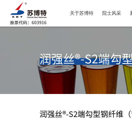
关于苏博特
院士风采
润强丝®-S2端
润强丝®-S2端勾型钢纤维